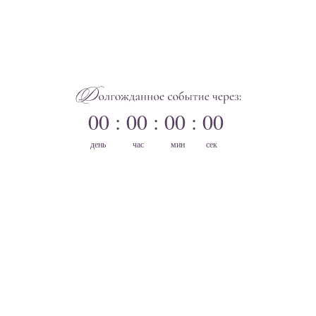
00 : 00 : 00 : 00
день
час
мин
сек