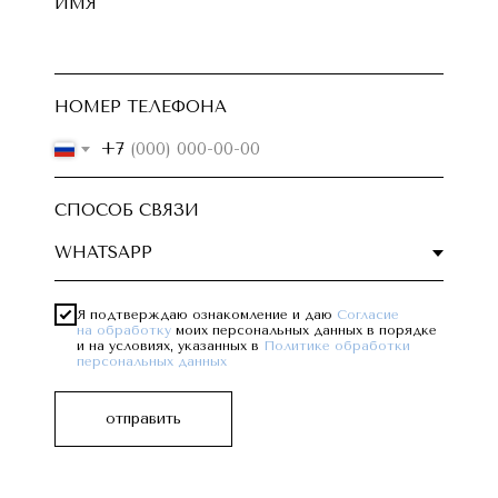
ИМЯ
НОМЕР ТЕЛЕФОНА
+7
СПОСОБ СВЯЗИ
Побиянова Алина Владиславовна
ИНН 230410765368 Самозанятый, режим НПД
Я подтверждаю ознакомление и даю
Согласие
на обработку
моих персональных данных в порядке
Согласие на обработку персональных данных
и на условиях, указанных в
Политике обработки
персональных данных
Политика в отношении обработки персональных данных
отправить