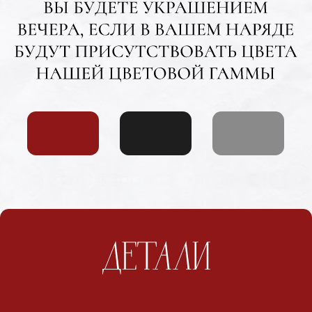
Имя и фамилия
Я приду/Мы придем
Прийти не получится
Соглашаюсь на обработку
персональных
данных
ОТПРАВИТЬ