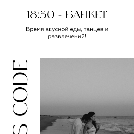
Выберите один вариант ответа
Я буду / Мы будем
Прийти не получится
Планируете ли вы брать с собой
ребенка?
Да
Нет
Соглашаюсь на обработку
персональных данных
Отправить